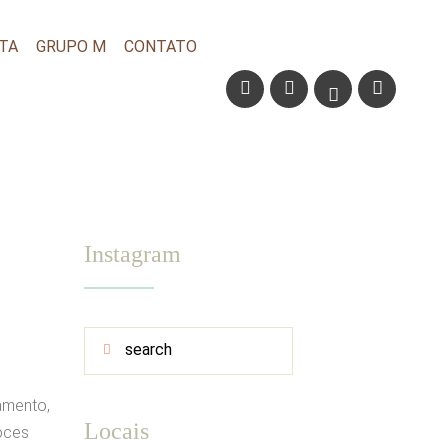
TA
GRUPO M
CONTATO
Instagram
amento,
Locais
oces