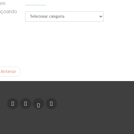
 em
ençoando
Anterior