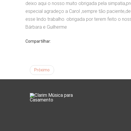
deixo aqui o nosso muito obrigada pela simpatia,p
especial agradeço a Carol ,sempre tão paciente,
esse lindo trabalho. obrigada por terem feito o noss
Bárbara e Guilherme
Compartilhar:
Próximo