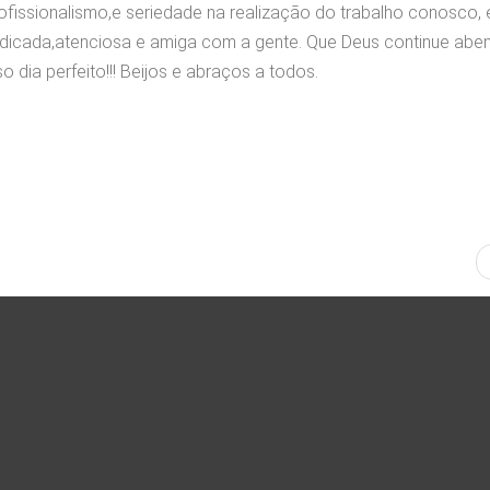
rofissionalismo,e seriedade na realização do trabalho conosco,
dedicada,atenciosa e amiga com a gente. Que Deus continue ab
o dia perfeito!!! Beijos e abraços a todos.