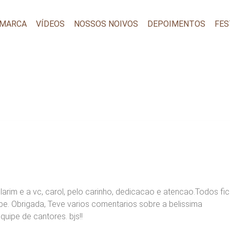
 MARCA
VÍDEOS
NOSSOS NOIVOS
DEPOIMENTOS
FES
larim e a vc, carol, pelo carinho, dedicacao e atencao.Todos fi
e. Obrigada, Teve varios comentarios sobre a belissima
uipe de cantores. bjs!!