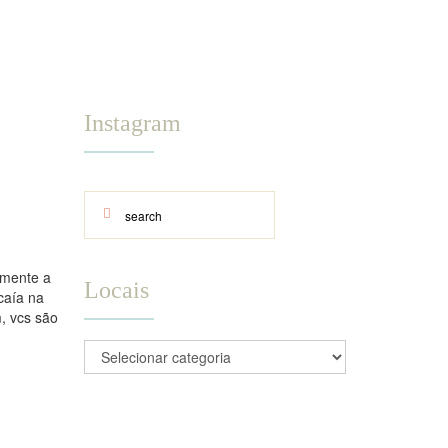
Instagram
lmente a
Locais
caía na
, vcs são