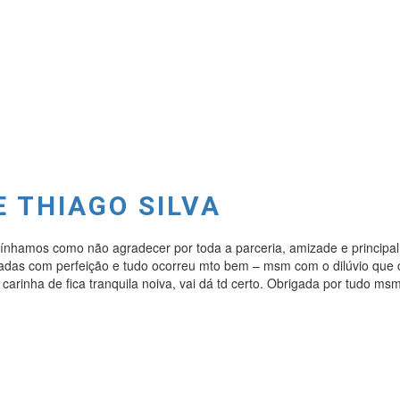
E THIAGO SILVA
tínhamos como não agradecer por toda a parceria, amizade e principa
adas com perfeição e tudo ocorreu mto bem – msm com o dilúvio que 
rinha de fica tranquila noiva, vai dá td certo. Obrigada por tudo msm