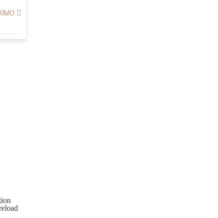
XIMO
ion
reload