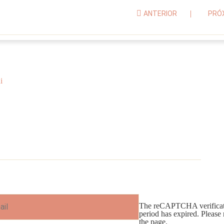
ANTERIOR
PRÓ
i
The reCAPTCHA verificat
period has expired. Please 
the page.