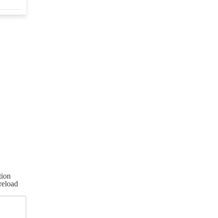
ion
reload