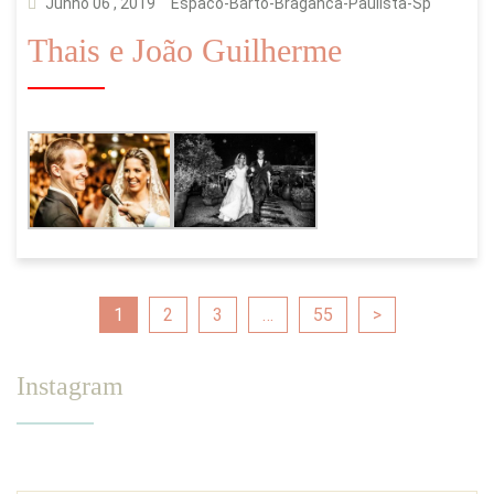
Junho 06 , 2019
Espaco-Barto-Braganca-Paulista-Sp
Thais e João Guilherme
1
2
3
…
55
>
Instagram